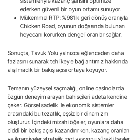
sistemleriyle kazanç şansını optimize
ederken güvenli bir oyun ortamı sunuyor.
Mükemmel RTP: %98'lik geri dönüş oranıyla
Chicken Road, oyunun doğasında bulunan
heyecanı korurken dengeli oranlar sağlar.
Sonuçta, Tavuk Yolu yalnızca eğlenceden daha
fazlasını sunarak tehlikeyle bağlantımız hakkında
alışılmadık bir bakış açısı ortaya koyuyor.
Temanın yüzeysel saçmalığı, online casinolarda
özgün deneyim arayan bahisçileri adeta kendine
çeker. Görsel sadelik ile ekonomik sistemler
arasındaki bu tezatlık, eşsiz bir dinamizm
oluşturur. İçindeki mizahi öğeler, oyunlara daha
ciddi bir bakış açısı kazandırırken, kazanç oranları
ve ikramiyeler stratejik motivasyonu sürekli besler.