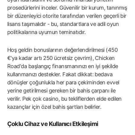
prosedürlerini inceler. Güvenilir bir kurum, tanınmış
bir düzenleyici otorite tarafından verilen geçerli bir
lisans taşımalıdır - bu, standartlara ve adil oyun
politikalarına uyumun teminatıdır.
Hoş geldin bonuslarının değerlendirilmesi (450
€'ya kadar artı 250 ücretsiz çevrim), Chicken
Road'da başlangıç finansmanınızı en iyi şekilde
kullanmanızı destekler. Fakat dikkat: bedava
dönüşler çoğunlukla her para çekiminden evvel
yerine getirilmesi gereken bir bahis çarpanı ile
verilir. Pek çok casino, bu tekliflerden elde edilen
kazançlar için özel bahis şartları belirler.
Çoklu Cihaz ve Kullanıcı Etkileşimi