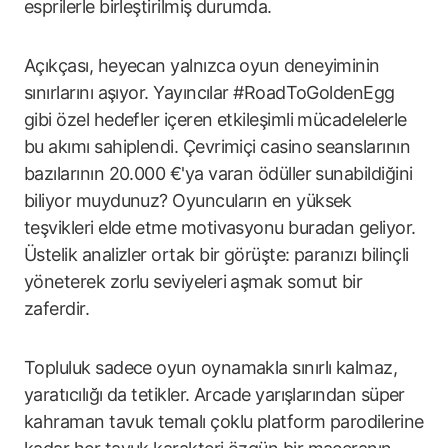
esprilerle birleştirilmiş durumda.
Açıkçası, heyecan yalnızca oyun deneyiminin
sınırlarını aşıyor. Yayıncılar #RoadToGoldenEgg
gibi özel hedefler içeren etkileşimli mücadelelerle
bu akımı sahiplendi. Çevrimiçi casino seanslarının
bazılarının 20.000 €'ya varan ödüller sunabildiğini
biliyor muydunuz? Oyuncuların en yüksek
teşvikleri elde etme motivasyonu buradan geliyor.
Üstelik analizler ortak bir görüşte: paranızı bilinçli
yöneterek zorlu seviyeleri aşmak somut bir
zaferdir.
Topluluk sadece oyun oynamakla sınırlı kalmaz,
yaratıcılığı da tetikler. Arcade yarışlarından süper
kahraman tavuk temalı çoklu platform parodilerine