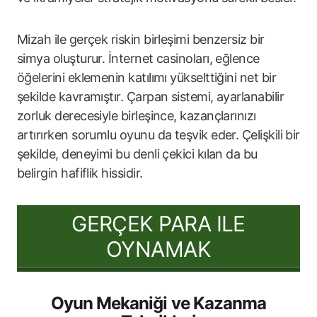
Mizah ile gerçek riskin birleşimi benzersiz bir
simya oluşturur. İnternet casinoları, eğlence
öğelerini eklemenin katılımı yükselttiğini net bir
şekilde kavramıştır. Çarpan sistemi, ayarlanabilir
zorluk derecesiyle birleşince, kazançlarınızı
artırırken sorumlu oyunu da teşvik eder. Çelişkili bir
şekilde, deneyimi bu denli çekici kılan da bu
belirgin hafiflik hissidir.
GERÇEK PARA ILE
OYNAMAK
Oyun Mekaniği ve Kazanma