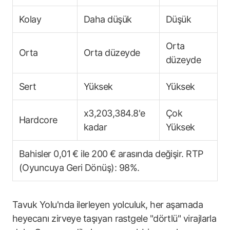
Kolay
Daha düşük
Düşük
Orta
Orta
Orta düzeyde
düzeyde
Sert
Yüksek
Yüksek
x3,203,384.8'e
Çok
Hardcore
kadar
Yüksek
Bahisler 0,01 € ile 200 € arasında değişir. RTP
(Oyuncuya Geri Dönüş): 98%.
Tavuk Yolu'nda ilerleyen yolculuk, her aşamada
heyecanı zirveye taşıyan rastgele "dörtlü" virajlarla