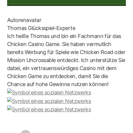
Thomas
Glücksspiel-Experte
Ich heiße Thomas und bin ein Fachmann für das
Chicken Casino Game. Sie haben vermutlich
bereits Werbung für Spiele wie Chicken Road oder
Mission Uncrossable entdeckt. Ich unterstütze Sie
dabei, ein vertrauenswürdiges Casino mit dem
Chicken Game zu entdecken, damit Sie die
Chance auf hohe Gewinne nutzen können!