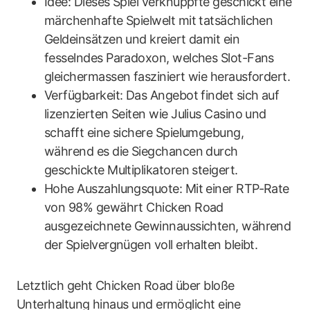
Idee: Dieses Spiel verknüppfte geschickt eine
märchenhafte Spielwelt mit tatsächlichen
Geldeinsätzen und kreiert damit ein
fesselndes Paradoxon, welches Slot-Fans
gleichermassen fasziniert wie herausfordert.
Verfügbarkeit: Das Angebot findet sich auf
lizenzierten Seiten wie Julius Casino und
schafft eine sichere Spielumgebung,
während es die Siegchancen durch
geschickte Multiplikatoren steigert.
Hohe Auszahlungsquote: Mit einer RTP-Rate
von 98% gewährt Chicken Road
ausgezeichnete Gewinnaussichten, während
der Spielvergnügen voll erhalten bleibt.
Letztlich geht Chicken Road über bloße
Unterhaltung hinaus und ermöglicht eine