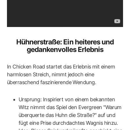
Hühnerstraße: Ein heiteres und
gedankenvolles Erlebnis
In Chicken Road startet das Erlebnis mit einem
harmlosen Streich, nimmt jedoch eine
überraschend faszinierende Wendung.
Ursprung: Inspiriert von einem bekannten
Witz nimmt das Spiel den Evergreen "Warum
überquerte das Huhn die Straße?" auf und
fügt eine Prise durchdachtes Wagnis hinzu.