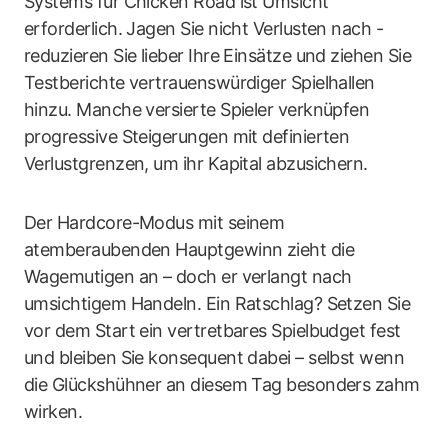
Systems für Chicken Road ist Umsicht
erforderlich. Jagen Sie nicht Verlusten nach -
reduzieren Sie lieber Ihre Einsätze und ziehen Sie
Testberichte vertrauenswürdiger Spielhallen
hinzu. Manche versierte Spieler verknüpfen
progressive Steigerungen mit definierten
Verlustgrenzen, um ihr Kapital abzusichern.
Der Hardcore-Modus mit seinem
atemberaubenden Hauptgewinn zieht die
Wagemutigen an – doch er verlangt nach
umsichtigem Handeln. Ein Ratschlag? Setzen Sie
vor dem Start ein vertretbares Spielbudget fest
und bleiben Sie konsequent dabei – selbst wenn
die Glückshühner an diesem Tag besonders zahm
wirken.