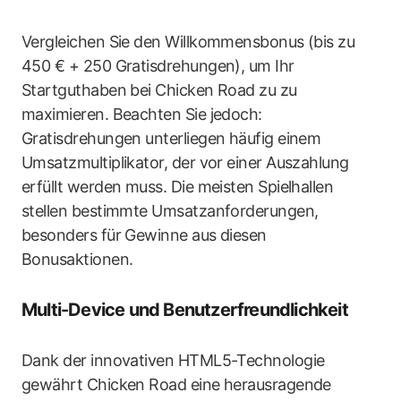
Vergleichen Sie den Willkommensbonus (bis zu
450 € + 250 Gratisdrehungen), um Ihr
Startguthaben bei Chicken Road zu zu
maximieren. Beachten Sie jedoch:
Gratisdrehungen unterliegen häufig einem
Umsatzmultiplikator, der vor einer Auszahlung
erfüllt werden muss. Die meisten Spielhallen
stellen bestimmte Umsatzanforderungen,
besonders für Gewinne aus diesen
Bonusaktionen.
Multi-Device und Benutzerfreundlichkeit
Dank der innovativen HTML5-Technologie
gewährt Chicken Road eine herausragende