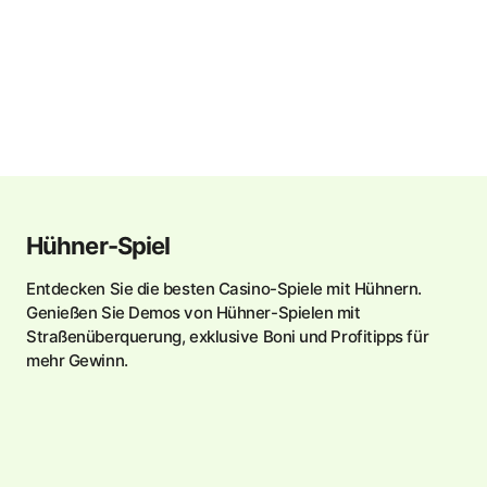
Hühner-Spiel
Entdecken Sie die besten Casino-Spiele mit Hühnern.
Genießen Sie Demos von Hühner-Spielen mit
Straßenüberquerung, exklusive Boni und Profitipps für
mehr Gewinn.