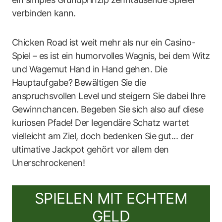
verbinden kann.
Chicken Road ist weit mehr als nur ein Casino-
Spiel – es ist ein humorvolles Wagnis, bei dem Witz
und Wagemut Hand in Hand gehen. Die
Hauptaufgabe? Bewältigen Sie die
anspruchsvollen Level und steigern Sie dabei Ihre
Gewinnchancen. Begeben Sie sich also auf diese
kuriosen Pfade! Der legendäre Schatz wartet
vielleicht am Ziel, doch bedenken Sie gut... der
ultimative Jackpot gehört vor allem den
Unerschrockenen!
SPIELEN MIT ECHTEM
GELD