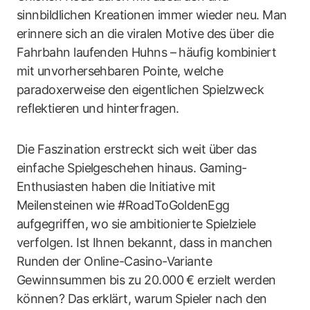
sinnbildlichen Kreationen immer wieder neu. Man
erinnere sich an die viralen Motive des über die
Fahrbahn laufenden Huhns – häufig kombiniert
mit unvorhersehbaren Pointe, welche
paradoxerweise den eigentlichen Spielzweck
reflektieren und hinterfragen.
Die Faszination erstreckt sich weit über das
einfache Spielgeschehen hinaus. Gaming-
Enthusiasten haben die Initiative mit
Meilensteinen wie #RoadToGoldenEgg
aufgegriffen, wo sie ambitionierte Spielziele
verfolgen. Ist Ihnen bekannt, dass in manchen
Runden der Online-Casino-Variante
Gewinnsummen bis zu 20.000 € erzielt werden
können? Das erklärt, warum Spieler nach den