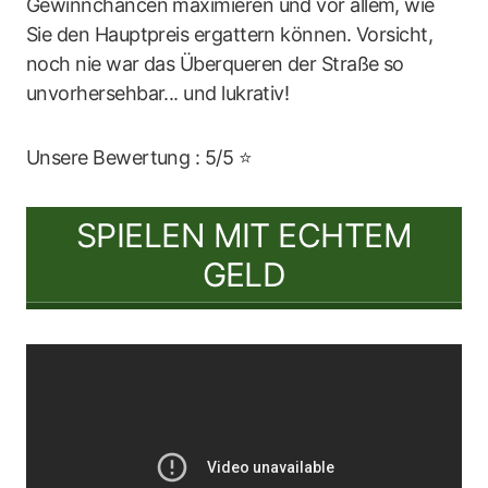
Gewinnchancen maximieren und vor allem, wie
Sie den Hauptpreis ergattern können. Vorsicht,
noch nie war das Überqueren der Straße so
unvorhersehbar... und lukrativ!
Unsere Bewertung : 5/5 ⭐
SPIELEN MIT ECHTEM
GELD