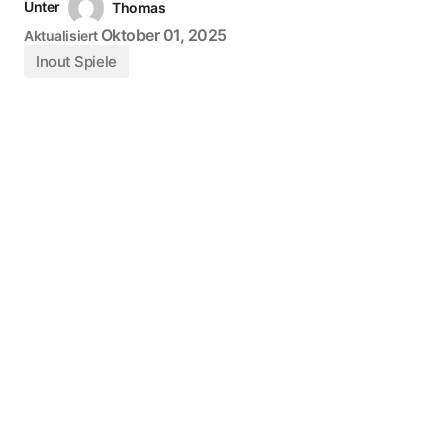
Unter
Thomas
Oktober 01, 2025
Aktualisiert
Inout Spiele