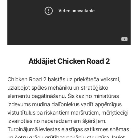
Atklājiet Chicken Road 2
Chicken Road 2 balstās uz priekšteča veiksmi,
uzlabojot spēles mehāniku un stratēģisko
elementu bagātināšanu. Šis kazino miniatūras
izdevums mudina dalībniekus vadīt apņēmīgus
vistu tītulus pa riskantiem maršrutiem, mērķtiecīgi
izvairoties no neparedzamiem šķēršļiem.
Turpinājumā ieviestas elastīgas satiksmes shēmas
un četru grādu grūtības pakāpju struktūra, ļaujot