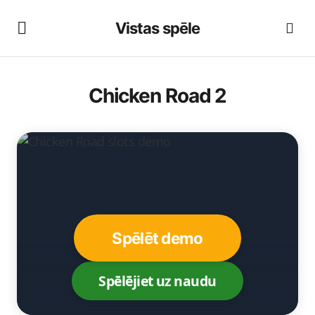
Vistas spēle
Chicken Road 2
Spēlēt demo
Spēlējiet uz naudu