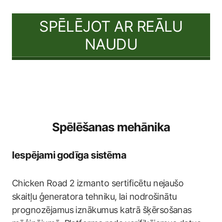
SPĒLĒJOT AR REĀLU
NAUDU
Spēlēšanas mehānika
Iespējami godīga sistēma
Chicken Road 2 izmanto sertificētu nejaušo
skaitļu ģeneratora tehniku, lai nodrošinātu
prognozējamus iznākumus katrā šķērsošanas