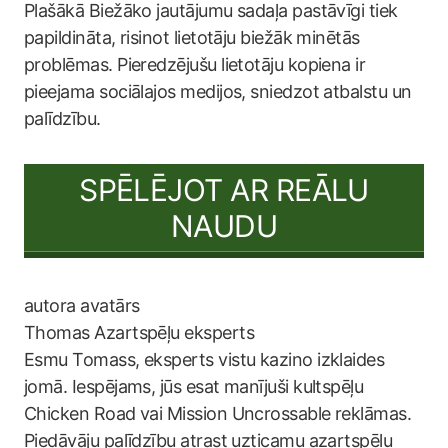
Plašākā Biežāko jautājumu sadaļa pastāvīgi tiek
papildināta, risinot lietotāju biežāk minētās
problēmas. Pieredzējušu lietotāju kopiena ir
pieejama sociālajos medijos, sniedzot atbalstu un
palīdzību.
SPĒLĒJOT AR REĀLU
NAUDU
Thomas
Azartspēļu eksperts
Esmu Tomass, eksperts vistu kazino izklaides
jomā. Iespējams, jūs esat manījuši kultspēļu
Chicken Road vai Mission Uncrossable reklāmas.
Piedāvāju palīdzību atrast uzticamu azartspēļu