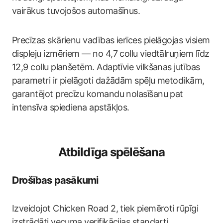
vairākus tuvojošos automašīnus.
Precīzas skārienu vadības ierīces pielāgojas visiem
displeju izmēriem — no 4,7 collu viedtālruņiem līdz
12,9 collu planšetēm. Adaptīvie vilkšanas jutības
parametri ir pielāgoti dažādām spēļu metodikām,
garantējot precīzu komandu nolasīšanu pat
intensīva spiediena apstākļos.
Atbildīga spēlēšana
Drošības pasākumi
Izveidojot Chicken Road 2, tiek piemēroti rūpīgi
izstrādāti vecuma verifikācijas standarti,