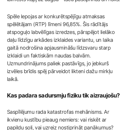
Spēle lepojas ar konkurētspējīgu atmaksas
spēlētājam (RTP) līmeni 96,85%. Šis rādītājs
atspoguļo labvēlīgas izredzes, pārspējot lielāko
daļu līdzīgu arkādes izklaides variantu, un laika
gaitā nodrošina apjausmināšu līdzsvaru starp
izklaidi un faktiskām naudas balvām.
Uzmundrinājums paliek pastāvīgs, jo jebkurš
izvēles brīdis spēj pārveidot likteni dažu mirkļu
laikā.
Kas padara sadursmju fiziku tik aizraujošu?
Saspīlējumu rada katastrofas mehānisms. Ar
ikvienu kustību pieaug nemiers: vai riskēt ar
papildu soli, vai uzreiz nostiprināt panākumus?