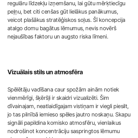
regulāru līdzekļu izņemšanu, lai gūtu mērķtiecīgu
peļņu, bet citi cenšas gūt lielākus panākumus,
veicot plašākus stratēģiskos soļus. Šī koncepcija
atalgo domu bagātus lēmumus, nevis novērš
nejaušības faktoru un augsto riska līmeni.
Vizuālais stils un atmosfēra
Spēlētāju vadīšana caur spožām ainām notiek
vienmērīgi, šķēršļi ir skaidri vizualizēti. Šim
dīvainajam, neatlaidīgajam vistiņam ir viegli piesilt,
jo tas pilnībā iemieso spēles jautro noskaņu. Skapu
signāli papildina komisko atmosfēru, vienlaikus
nodrošinot koncentrāciju saspringtos lēmumu