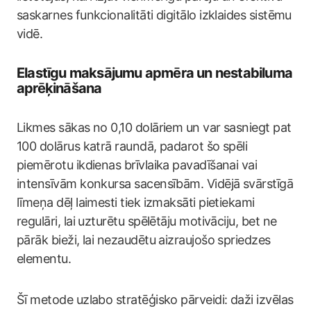
saskarnes funkcionalitāti digitālo izklaides sistēmu
vidē.
Elastīgu maksājumu apmēra un nestabiluma
aprēķināšana
Likmes sākas no 0,10 dolāriem un var sasniegt pat
100 dolārus katrā raundā, padarot šo spēli
piemērotu ikdienas brīvlaika pavadīšanai vai
intensīvām konkursa sacensībām. Vidējā svārstīgā
līmeņa dēļ laimesti tiek izmaksāti pietiekami
regulāri, lai uzturētu spēlētāju motivāciju, bet ne
pārāk bieži, lai nezaudētu aizraujošo spriedzes
elementu.
Šī metode uzlabo stratēģisko pārveidi: daži izvēlas