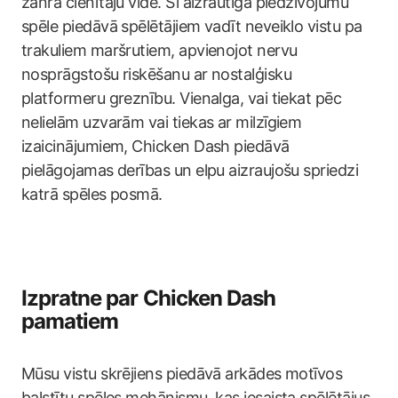
žanra cienītāju vidē. Šī aizrautīgā piedzīvojumu
spēle piedāvā spēlētājiem vadīt neveiklo vistu pa
trakuliem maršrutiem, apvienojot nervu
nosprāgstošu riskēšanu ar nostalģisku
platformeru greznību. Vienalga, vai tiekat pēc
nelielām uzvarām vai tiekas ar milzīgiem
izaicinājumiem, Chicken Dash piedāvā
pielāgojamas derības un elpu aizraujošu spriedzi
katrā spēles posmā.
Izpratne par Chicken Dash
pamatiem
Mūsu vistu skrējiens piedāvā arkādes motīvos
balstītu spēles mehānismu, kas iesaista spēlētājus