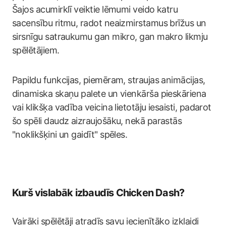
Šajos acumirklī veiktie lēmumi veido katru
sacensību ritmu, radot neaizmirstamus brīžus un
sirsnīgu satraukumu gan mikro, gan makro likmju
spēlētājiem.
Papildu funkcijas, piemēram, straujas animācijas,
dinamiska skaņu palete un vienkārša pieskāriena
vai klikšķa vadība veicina lietotāju iesaisti, padarot
šo spēli daudz aizraujošāku, nekā parastās
"noklikšķini un gaidīt" spēles.
Kurš vislabāk izbaudīs Chicken Dash?
Vairāki spēlētāji atradīs savu iecienītāko izklaidi