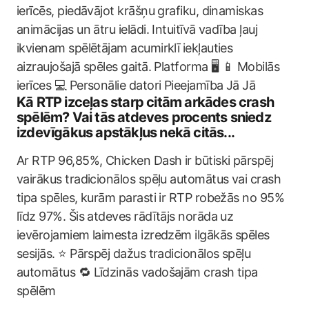
ierīcēs, piedāvājot krāšņu grafiku, dinamiskas
animācijas un ātru ielādi. Intuitīvā vadība ļauj
ikvienam spēlētājam acumirklī iekļauties
aizraujošajā spēles gaitā. Platforma 🖥️ 📱 Mobilās
ierīces 💻 Personālie datori Pieejamība Jā Jā
Kā RTP izceļas starp citām arkādes crash
spēlēm? Vai tās atdeves procents sniedz
izdevīgākus apstākļus nekā citās...
Ar RTP 96,85%, Chicken Dash ir būtiski pārspēj
vairākus tradicionālos spēļu automātus vai crash
tipa spēles, kurām parasti ir RTP robežās no 95%
līdz 97%. Šis atdeves rādītājs norāda uz
ievērojamiem laimesta izredzēm ilgākās spēles
sesijās. ⭐ Pārspēj dažus tradicionālos spēļu
automātus 🔁 Līdzinās vadošajām crash tipa
spēlēm