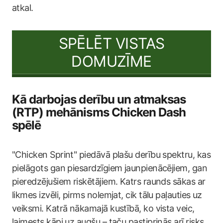
atkal.
SPĒLĒT VISTAS
DOMUZĪME
Kā darbojas derību un atmaksas
(RTP) mehānisms Chicken Dash
spēlē
"Chicken Sprint" piedāvā plašu derību spektru, kas
pielāgots gan piesardzīgiem jaunpienācējiem, gan
pieredzējušiem riskētājiem. Katrs raunds sākas ar
likmes izvēli, pirms nolemjat, cik tālu paļauties uz
veiksmi. Katrā nākamajā kustībā, ko vista veic,
laimests kāpj uz augšu – taču pastiprinās arī risks.