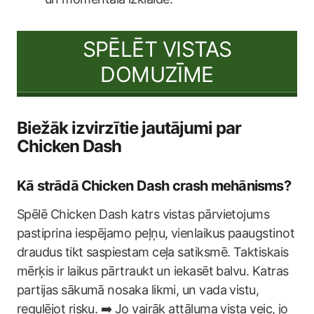
SPĒLĒT VISTAS
DOMUZĪME
Biežāk izvirzītie jautājumi par
Chicken Dash
Kā strādā Chicken Dash crash mehānisms?
Spēlē Chicken Dash katrs vistas pārvietojums
pastiprina iespējamo peļņu, vienlaikus paaugstinot
draudus tikt saspiestam ceļa satiksmē. Taktiskais
mērķis ir laikus pārtraukt un iekasēt balvu. Katras
partijas sākumā nosaka likmi, un vada vistu,
regulējot risku. ➡️ Jo vairāk attāluma vista veic, jo