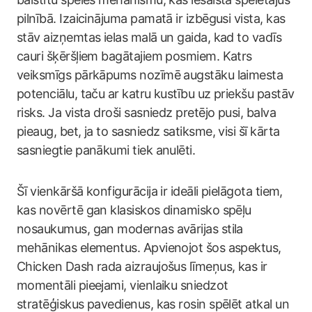
pilnībā. Izaicinājuma pamatā ir izbēgusi vista, kas
stāv aizņemtas ielas malā un gaida, kad to vadīs
cauri šķēršļiem bagātajiem posmiem. Katrs
veiksmīgs pārkāpums nozīmē augstāku laimesta
potenciālu, taču ar katru kustību uz priekšu pastāv
risks. Ja vista droši sasniedz pretējo pusi, balva
pieaug, bet, ja to sasniedz satiksme, visi šī kārta
sasniegtie panākumi tiek anulēti.
Šī vienkāršā konfigurācija ir ideāli pielāgota tiem,
kas novērtē gan klasiskos dinamisko spēļu
nosaukumus, gan modernas avārijas stila
mehānikas elementus. Apvienojot šos aspektus,
Chicken Dash rada aizraujošus līmeņus, kas ir
momentāli pieejami, vienlaiku sniedzot
stratēģiskus pavedienus, kas rosin spēlēt atkal un