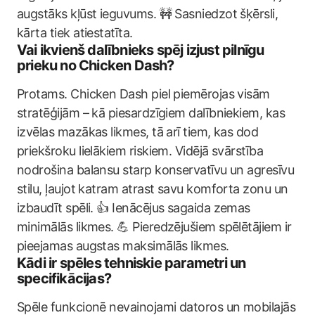
augstāks kļūst ieguvums. 🚧 Sasniedzot šķērsli,
kārta tiek atiestatīta.
Vai ikvienš dalībnieks spēj izjust pilnīgu
prieku no Chicken Dash?
Protams. Chicken Dash piel piemērojas visām
stratēģijām – kā piesardzīgiem dalībniekiem, kas
izvēlas mazākas likmes, tā arī tiem, kas dod
priekšroku lielākiem riskiem. Vidējā svārstība
nodrošina balansu starp konservatīvu un agresīvu
stilu, ļaujot katram atrast savu komforta zonu un
izbaudīt spēli. 👍 Ienācējus sagaida zemas
minimālās likmes. 💪 Pieredzējušiem spēlētājiem ir
pieejamas augstas maksimālās likmes.
Kādi ir spēles tehniskie parametri un
specifikācijas?
Spēle funkcionē nevainojami datoros un mobilajās