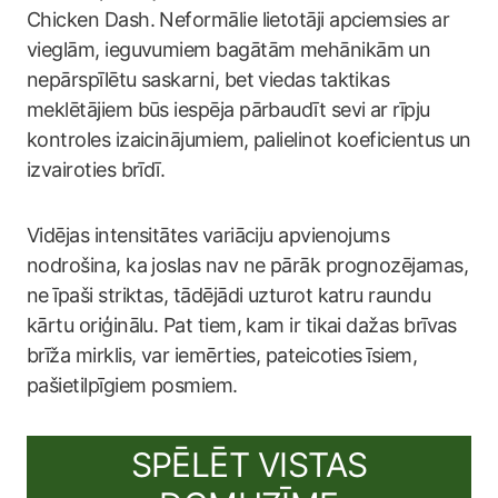
Chicken Dash. Neformālie lietotāji apciemsies ar
vieglām, ieguvumiem bagātām mehānikām un
nepārspīlētu saskarni, bet viedas taktikas
meklētājiem būs iespēja pārbaudīt sevi ar rīpju
kontroles izaicinājumiem, palielinot koeficientus un
izvairoties brīdī.
Vidējas intensitātes variāciju apvienojums
nodrošina, ka joslas nav ne pārāk prognozējamas,
ne īpaši striktas, tādējādi uzturot katru raundu
kārtu oriģinālu. Pat tiem, kam ir tikai dažas brīvas
brīža mirklis, var iemērties, pateicoties īsiem,
pašietilpīgiem posmiem.
SPĒLĒT VISTAS