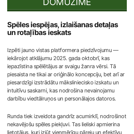
DOMUZĪME
Spēles iespējas, izlaišanas detaļas
un rotaļības ieskats
Izpēti jauno vistas platformera piedzīvojumu —
iekārojot atklājumu 2025. gada oktobrī, kas
iepazīstina spēlētājus ar svaigu žanra vērsi. Tā
piesaista ne tikai ar oriģinālo koncepciju, bet arī ar
piesardzīgi izstrādātu māksliniecisko izskatu un
intuitīvu saskarni, kas nodrošina nevainojamu
darbību viedtālruņos un personālajos datoros.
Runda tiek izveidota gandrīz acumirklī, nodrošinot
nekavējošu spēles piekļuvi. Tas lieliski apmierina
lietotājus, kuri izjūt vienmērīgu pāreju un efektīvu