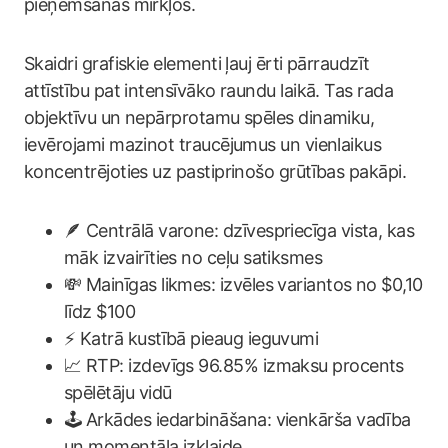
pieņemšanas mirkļos.
Skaidri grafiskie elementi ļauj ērti pārraudzīt
attīstību pat intensīvāko raundu laikā. Tas rada
objektīvu un nepārprotamu spēles dinamiku,
ievērojami mazinot traucējumus un vienlaikus
koncentrējoties uz pastiprinošo grūtības pakāpi.
🪶 Centrālā varone: dzīvespriecīga vista, kas
māk izvairīties no ceļu satiksmes
💸 Mainīgas likmes: izvēles variantos no $0,10
līdz $100
⚡ Katrā kustībā pieaug ieguvumi
📈 RTP: izdevīgs 96.85% izmaksu procents
spēlētāju vidū
🕹️ Arkādes iedarbināšana: vienkārša vadība
un momentāla izklaide.