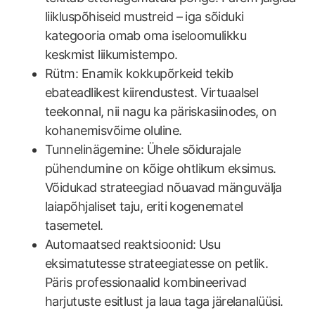
liikluspõhiseid mustreid – iga sõiduki
kategooria omab oma iseloomulikku
keskmist liikumistempo.
Rütm: Enamik kokkupõrkeid tekib
ebateadlikest kiirendustest. Virtuaalsel
teekonnal, nii nagu ka päriskasiinodes, on
kohanemisvõime oluline.
Tunnelinägemine: Ühele sõidurajale
pühendumine on kõige ohtlikum eksimus.
Võidukad strateegiad nõuavad mänguvälja
laiapõhjaliset taju, eriti kogenematel
tasemetel.
Automaatsed reaktsioonid: Usu
eksimatutesse strateegiatesse on petlik.
Päris professionaalid kombineerivad
harjutuste esitlust ja laua taga järelanalüüsi.