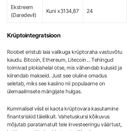
Ekstreem
Kuni x3134,87
24
(Daredevil)
Krüptointegratsioon
Roobet eristub laia valikuga krüptoraha vastuvõtu
kaudu. Bitcoin, Ethereum, Litecoin... Tehingud
toimivad plokiahelal otse, mis vähendab kulusid ja
kiirendab makseid. Just see oluline omadus
seletab, miks see kasiino nii populaarne on
ülemaailmsete mängijate hulgas.
Kummalisel viisil ei kaota krüptovara kasutamine
finantsriskid täielikult. Vahetuskursi kõikuvus
mõjutab paratamatult teie investeeringu väärtust,