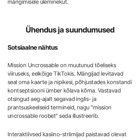
mängimisele üleminekut.
Ühendus ja suundumused
Sotsiaalne nähtus
Mission Uncrossable on muutunud tõeliseks
viiruseks, eelkõige TikTokis. Mängijad levitavad
seal oma kaarte ja nipikesi, põhjustades konstandi
kontseptsiooni ümber kõlava kõma. Vastavad
otsingud aeg-ajalt segavad inglis- ja
prantsuskeelseid termineid, nagu "mission
uncrossable roobet" seda illustreerib.
Interaktiivsed kasiino-striimijad paistavad olevat