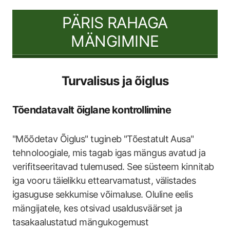
PÄRIS RAHAGA
MÄNGIMINE
Turvalisus ja õiglus
Tõendatavalt õiglane kontrollimine
"Mõõdetav Õiglus" tugineb "Tõestatult Ausa"
tehnoloogiale, mis tagab igas mängus avatud ja
verifitseeritavad tulemused. See süsteem kinnitab
iga vooru täielikku ettearvamatust, välistades
igasuguse sekkumise võimaluse. Oluline eelis
mängijatele, kes otsivad usaldusväärset ja
tasakaalustatud mängukogemust