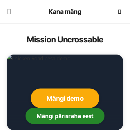
Kana mäng
Mission Uncrossable
Mängi demo
Mängi pärisraha eest