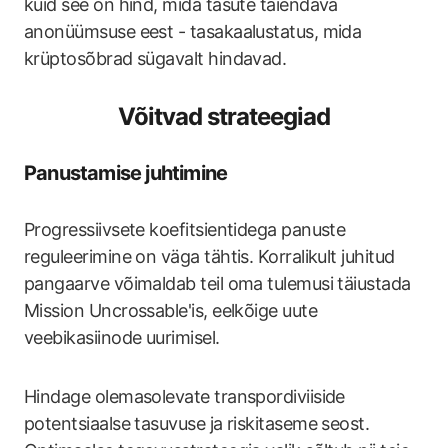
kuid see on hind, mida tasute täiendava
anonüümsuse eest - tasakaalustatus, mida
krüptosõbrad sügavalt hindavad.
Võitvad strateegiad
Panustamise juhtimine
Progressiivsete koefitsientidega panuste
reguleerimine on väga tähtis. Korralikult juhitud
pangaarve võimaldab teil oma tulemusi täiustada
Mission Uncrossable'is, eelkõige uute
veebikasiinode uurimisel.
Hindage olemasolevate transpordiviiside
potentsiaalse tasuvuse ja riskitaseme seost.