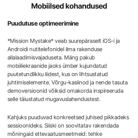
Mobiilsed kohandused
Puudutuse optimeerimine
*Mission Mystake* veab suurepäraselt iOS-i ja
Androidi nutitelefonidel ilma rakenduse
allalaadimisvajaduseta. Mäng pakub
mobiiliekraanide jaoks ümber kujundatud
puutetundlikku liidest, kus on lihtsustatud
juhtimiselemente. Võrgu-kasiinod ja nende tasuta
demoversioonid võiksid omakorda inspireeruda
selle täiustatud mugavuslahendustest.
Kahjuks puuduvad konkreetsed juhised pikkadeks
sessioonideks. Siiski on soovitatav rakendada
mõningaid ettevaatusmeetmeid: tehke