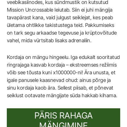
veebikasiinodes, kus sündmustik on kutsutud
Mission Uncrossable leiutab. Siin ei juhi mängija
tavapärast kana, vaid julgust seiklejat, kes peab
ületama ohtlikke takistustega teid. Pakkumiseks
on tark segu arkaadse tegevuse ja krüptovõitude
vahel, mida vürtsitab lisaks adrenaliin.
Kordaja on mängu hingeelu. Iga edukalt sooritatud
ringrajaga kasvab kordaja – ekstreemses režiimis
võib see tõusta kuni x1000000-ni! Ära unusta, et
igale panusele kaasnevad ohud: ainus põrge ja
sinu kordaja kaob ära. Sellest piisab, et põnevat
seiklust ootavate mängijate süda hakkab kihama.
PÄRIS RAHAGA
MÄNGIMINE