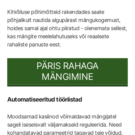
Kihiõiluse põhimõtteid rakendades saate
põhjalikult nautida algupärast mängukogemust,
hoides samal ajal ohtu piiratud - olenemata sellest,
kas mängite meelelahutuseks või reaalsete
rahaliste panuste eest.
PÄRIS RAHAGA
MÄNGIMINE
Automatiseeritud tööriistad
Moodsamad kasiinod võimaldavad mängijatel
sageli iseseisvalt väljamakseid reguleerida. Need
kohandatavad parameetrid tagavad teie võidud,