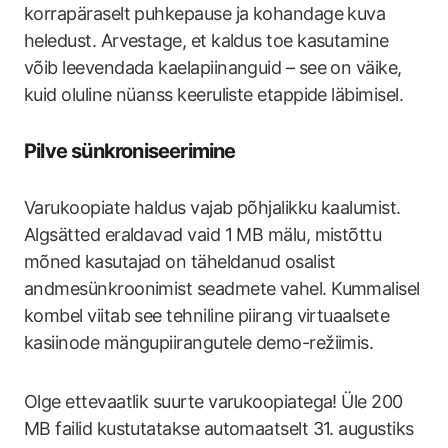
korrapäraselt puhkepause ja kohandage kuva
heledust. Arvestage, et kaldus toe kasutamine
võib leevendada kaelapiinanguid – see on väike,
kuid oluline nüanss keeruliste etappide läbimisel.
Pilve sünkroniseerimine
Varukoopiate haldus vajab põhjalikku kaalumist.
Algsätted eraldavad vaid 1 MB mälu, mistõttu
mõned kasutajad on täheldanud osalist
andmesünkroonimist seadmete vahel. Kummalisel
kombel viitab see tehniline piirang virtuaalsete
kasiinode mängupiirangutele demo-režiimis.
Olge ettevaatlik suurte varukoopiatega! Üle 200
MB failid kustutatakse automaatselt 31. augustiks