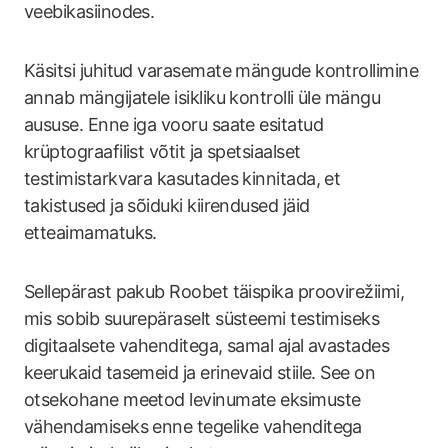
veebikasiinodes.
Käsitsi juhitud varasemate mängude kontrollimine
annab mängijatele isikliku kontrolli üle mängu
aususe. Enne iga vooru saate esitatud
krüptograafilist võtit ja spetsiaalset
testimistarkvara kasutades kinnitada, et
takistused ja sõiduki kiirendused jäid
etteaimamatuks.
Sellepärast pakub Roobet täispika proovirežiimi,
mis sobib suurepäraselt süsteemi testimiseks
digitaalsete vahenditega, samal ajal avastades
keerukaid tasemeid ja erinevaid stiile. See on
otsekohane meetod levinumate eksimuste
vähendamiseks enne tegelike vahenditega