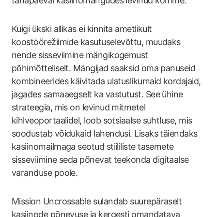
tänapäeval kasiinomängudes levinud komme.
Kuigi ükski allikas ei kinnita ametlikult
koostöörežiimide kasutuselevõttu, muudaks
nende sisseviimine mängikogemust
põhimõtteliselt. Mängijad saaksid oma panuseid
kombineerides käivitada ulatuslikumaid kordajaid,
jagades samaaegselt ka vastutust. See ühine
strateegia, mis on levinud mitmetel
kihlveoportaalidel, loob sotsiaalse suhtluse, mis
soodustab võidukaid lahendusi. Lisaks täiendaks
kasiinomailmaga seotud stiililiste tasemete
sisseviimine seda põnevat teekonda digitaalse
varanduse poole.
Mission Uncrossable sulandab suurepäraselt
kasiinode põnevuse ja kergesti omandatava