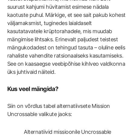
suurust kahjumi hüvitamist esimese nädala
kaotuste puhul. Märkige, et see sait pakub kohest
väljamaksmist, tuginedes laialdaselt
kasutatavatele krüptorahadele, mis muudab
mängimise lihtsaks. Erinevalt paljudest teistest
mängukodadest on tehingud tasuta – oluline eelis
rahaliste vahendite ratsionaalseks kasutamiseks.
See on kaasaegse veebipõhise kihlveo valdkonna
üks juhtivaid näiteid.
Kus veel mängida?
Siin on võrdlus tabel alternatiivsete Mission
Uncrossable valikute jaoks:
Alternatiivid missioonile Uncrossable