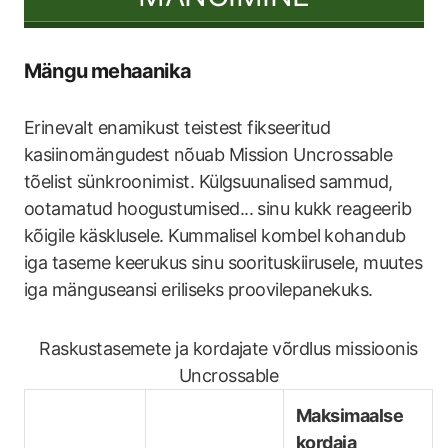
Mängu mehaanika
Erinevalt enamikust teistest fikseeritud
kasiinomängudest nõuab Mission Uncrossable
tõelist sünkroonimist. Külgsuunalised sammud,
ootamatud hoogustumised... sinu kukk reageerib
kõigile käsklusele. Kummalisel kombel kohandub
iga taseme keerukus sinu soorituskiirusele, muutes
iga mänguseansi eriliseks proovilepanekuks.
Raskustasemete ja kordajate võrdlus missioonis
Uncrossable
Maksimaalse
kordaja