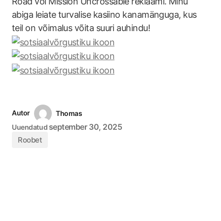
Road või Mission Uncrossable reklaami. Minu
abiga leiate turvalise kasiino kanamänguga, kus
teil on võimalus võita suuri auhindu!
Autor
Thomas
september 30, 2025
Uuendatud
Roobet