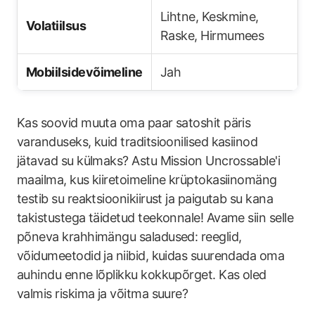
Lihtne, Keskmine,
Volatiilsus
Raske, Hirmumees
Mobiilsidevõimeline
Jah
Kas soovid muuta oma paar satoshit päris
varanduseks, kuid traditsioonilised kasiinod
jätavad su külmaks? Astu Mission Uncrossable'i
maailma, kus kiiretoimeline krüptokasiinomäng
testib su reaktsioonikiirust ja paigutab su kana
takistustega täidetud teekonnale! Avame siin selle
põneva krahhimängu saladused: reeglid,
võidumeetodid ja niibid, kuidas suurendada oma
auhindu enne lõplikku kokkupõrget. Kas oled
valmis riskima ja võitma suure?