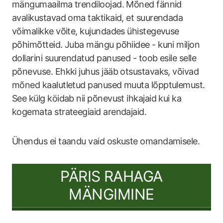
mängumaailma trendiloojad. Mõned fännid
avalikustavad oma taktikaid, et suurendada
võimalikke võite, kujundades ühistegevuse
põhimõtteid. Juba mängu põhiidee - kuni miljon
dollarini suurendatud panused - toob esile selle
põnevuse. Ehkki juhus jääb otsustavaks, võivad
mõned kaalutletud panused muuta lõpptulemust.
See külg köidab nii põnevust ihkajaid kui ka
kogemata strateegiaid arendajaid.
Ühendus ei taandu vaid oskuste omandamisele.
PÄRIS RAHAGA
MÄNGIMINE