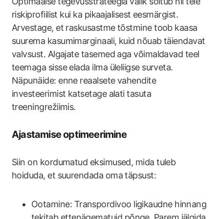
Optimaalse tegevusstrateegia valik sõltub nii teie
riskiprofiilist kui ka pikaajalisest eesmärgist.
Arvestage, et raskusastme tõstmine toob kaasa
suurema kasumimarginaali, kuid nõuab täiendavat
valvsust. Algajate tasemed aga võimaldavad teel
teemaga sisse elada ilma üleliigse surveta.
Näpunäide: enne reaalsete vahendite
investeerimist katsetage alati tasuta
treeningrežiimis.
Ajastamise optimeerimine
Siin on kordumatud eksimused, mida tuleb
hoiduda, et suurendada oma täpsust:
Ootamine: Transpordivoo ligikaudne hinnang
tekitab ettenägematuid põnge. Parem jälgida