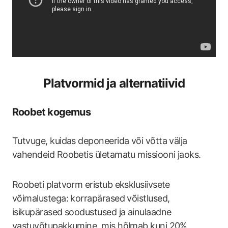
Platvormid ja alternatiivid
Roobet kogemus
Tutvuge, kuidas deponeerida või võtta välja
vahendeid Roobetis ületamatu missiooni jaoks.
Roobeti platvorm eristub eksklusiivsete
võimalustega: korrapärased võistlused,
isikupärased soodustused ja ainulaadne
vastuvõtupakkumine, mis hõlmab kuni 20%