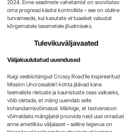
2024. Enne seadmete vahetamist on soovitatav
oma progressi käsitsi kontrollida – see on oluline
turvameede, kui kasutate virtuaalset valuutat
kõrgematele tasemetele jõudmiseks.
Tulevikuväljavaated
Väljakuulutatud uuendused
Kuigi veebiotsingud Crossy Road'ile inspireeritud
Mission Uncrossable'i kohta jäävad kana
teemaliste riietuste ja kaunistuste osas vaikseks,
võib oletada, et mäng uuendab selle
kohandamisvõimalusi. Märkige, et testversioon
võimaldaks mängijatel proovida neid uusi omadusi
enne ametlikku väljalaset – selline tegevus on