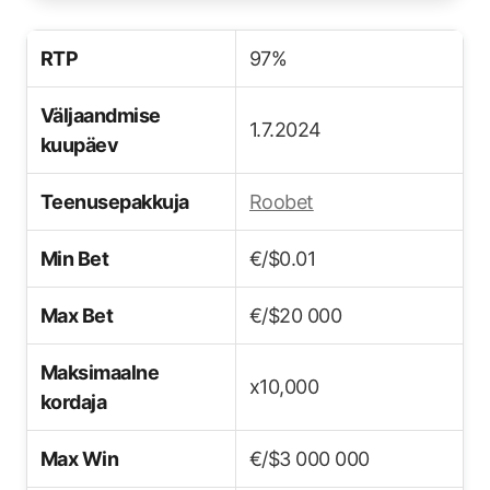
RTP
97%
Väljaandmise
1.7.2024
kuupäev
Teenusepakkuja
Roobet
Min Bet
€/$0.01
Max Bet
€/$20 000
Maksimaalne
x10,000
kordaja
Max Win
€/$3 000 000