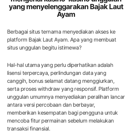
yang menyelenggarakan Bajak Laut
Ayam
Berbagai situs ternama menyediakan akses ke
platform Bajak Laut Ayam. Apa yang membuat
situs unggulan begitu istimewa?
Hal-hal utama yang perlu diperhatikan adalah
lisensi terpercaya, perlindungan data yang
canggih, bonus selamat datang menggiurkan,
serta proses withdraw yang responsif. Platform
unggulan umumnya menyediakan peralihan lancar
antara versi percobaan dan berbayar,
memberikan kesempatan bagi pengguna untuk
mencoba fitur permainan sebelum melakukan
transaksi finansial.