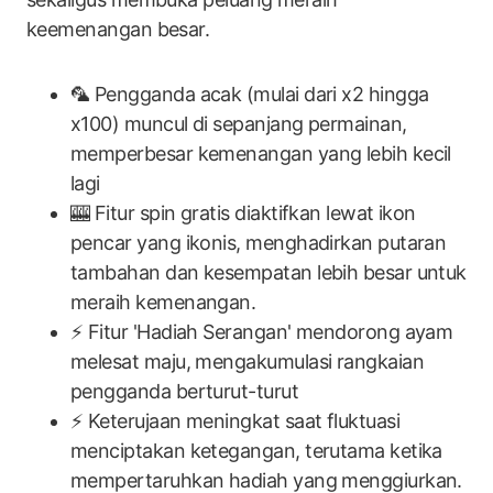
keemenangan besar.
🦜 Pengganda acak (mulai dari x2 hingga
x100) muncul di sepanjang permainan,
memperbesar kemenangan yang lebih kecil
lagi
🎰 Fitur spin gratis diaktifkan lewat ikon
pencar yang ikonis, menghadirkan putaran
tambahan dan kesempatan lebih besar untuk
meraih kemenangan.
⚡ Fitur 'Hadiah Serangan' mendorong ayam
melesat maju, mengakumulasi rangkaian
pengganda berturut-turut
⚡️ Keterujaan meningkat saat fluktuasi
menciptakan ketegangan, terutama ketika
mempertaruhkan hadiah yang menggiurkan.