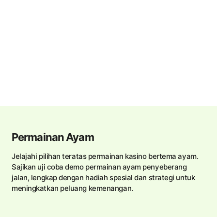
Permainan Ayam
Jelajahi pilihan teratas permainan kasino bertema ayam.
Sajikan uji coba demo permainan ayam penyeberang
jalan, lengkap dengan hadiah spesial dan strategi untuk
meningkatkan peluang kemenangan.