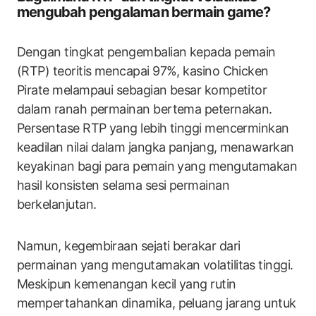
mengubah pengalaman bermain game?
Dengan tingkat pengembalian kepada pemain
(RTP) teoritis mencapai 97%, kasino Chicken
Pirate melampaui sebagian besar kompetitor
dalam ranah permainan bertema peternakan.
Persentase RTP yang lebih tinggi mencerminkan
keadilan nilai dalam jangka panjang, menawarkan
keyakinan bagi para pemain yang mengutamakan
hasil konsisten selama sesi permainan
berkelanjutan.
Namun, kegembiraan sejati berakar dari
permainan yang mengutamakan volatilitas tinggi.
Meskipun kemenangan kecil yang rutin
mempertahankan dinamika, peluang jarang untuk