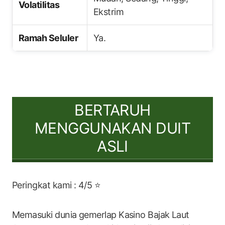
Volatilitas
Ekstrim
Ramah Seluler
Ya.
BERTARUH
MENGGUNAKAN DUIT
ASLI
Peringkat kami : 4/5 ⭐
Memasuki dunia gemerlap Kasino Bajak Laut