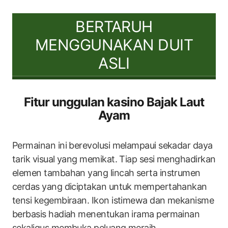
BERTARUH
MENGGUNAKAN DUIT
ASLI
Fitur unggulan kasino Bajak Laut
Ayam
Permainan ini berevolusi melampaui sekadar daya
tarik visual yang memikat. Tiap sesi menghadirkan
elemen tambahan yang lincah serta instrumen
cerdas yang diciptakan untuk mempertahankan
tensi kegembiraan. Ikon istimewa dan mekanisme
berbasis hadiah menentukan irama permainan
sekaligus membuka peluang meraih