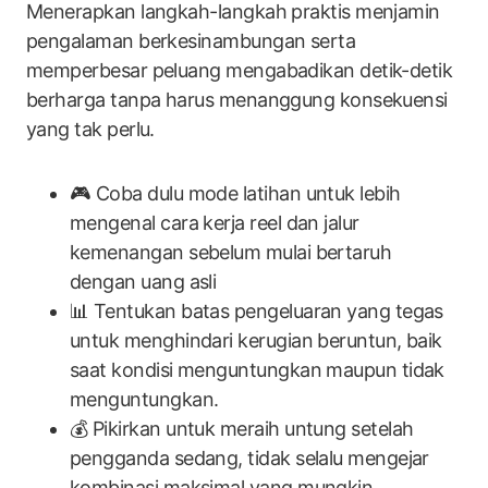
Menerapkan langkah-langkah praktis menjamin
pengalaman berkesinambungan serta
memperbesar peluang mengabadikan detik-detik
berharga tanpa harus menanggung konsekuensi
yang tak perlu.
🎮 Coba dulu mode latihan untuk lebih
mengenal cara kerja reel dan jalur
kemenangan sebelum mulai bertaruh
dengan uang asli
📊 Tentukan batas pengeluaran yang tegas
untuk menghindari kerugian beruntun, baik
saat kondisi menguntungkan maupun tidak
menguntungkan.
💰 Pikirkan untuk meraih untung setelah
pengganda sedang, tidak selalu mengejar
kombinasi maksimal yang mungkin.