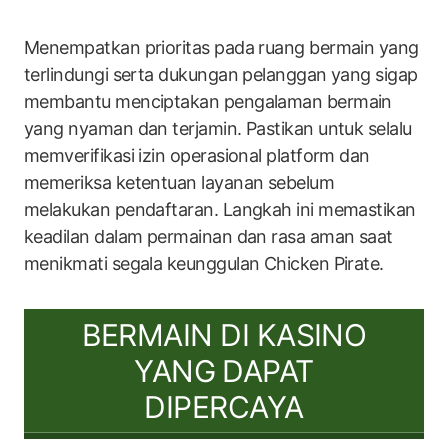
Menempatkan prioritas pada ruang bermain yang
terlindungi serta dukungan pelanggan yang sigap
membantu menciptakan pengalaman bermain
yang nyaman dan terjamin. Pastikan untuk selalu
memverifikasi izin operasional platform dan
memeriksa ketentuan layanan sebelum
melakukan pendaftaran. Langkah ini memastikan
keadilan dalam permainan dan rasa aman saat
menikmati segala keunggulan Chicken Pirate.
BERMAIN DI KASINO
YANG DAPAT
DIPERCAYA