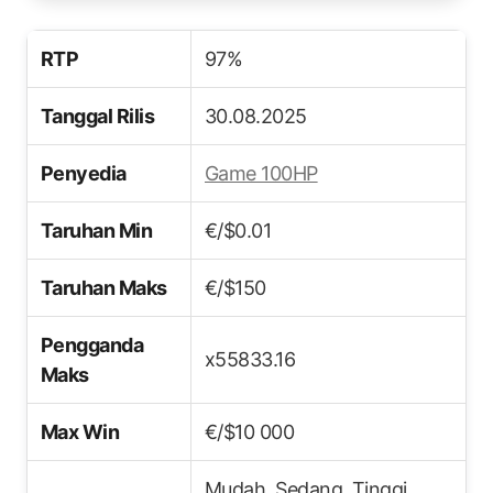
RTP
97%
Tanggal Rilis
30.08.2025
Penyedia
Game 100HP
Taruhan Min
€/$0.01
Taruhan Maks
€/$150
Pengganda
х55833.16
Maks
Max Win
€/$10 000
Mudah, Sedang, Tinggi,